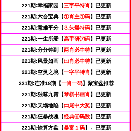
221期:幸福家园【
三字平特肖
】已更新
221期:六合宝典【
①肖主①码
】已更新
221期:意难平分【
⒊头爆特码
】已更新
221期:一生所爱【
高手研⑺码
】已更新
221期:分分钟到【
两肖必中特
】已更新
221期:风景如画【
㈤肖必中特
】已更新
221期:空灵之境【
一字平特肖
】已更新
221期:连准18期【
一肖一码
】聚宝盆推荐
221期:独尊九霄【
琴棋书画肖
】已更新
221期:天塌地陷【
㈡尾中大奖
】已更新
221期:狂暴战魂【
经典⑥码数
】已更新
221期:铁算方盘【
暴富１码
】←已更新