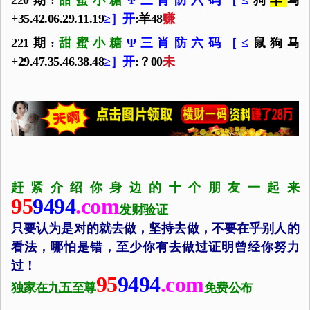
220期:
甜蜜小糖
Ψ
三肖防六码
［≤
狗
羊
马
+35.42.06.29.11.19
≥］
开
:羊48
赚
221期:
甜蜜小糖
Ψ
三肖防六码
［≤
鼠狗马
+29.47.35.46.38.48
≥］
开
:？00
未
赶紧介绍你身边的十个朋友一起来
95
9494
.com
发财验证
只要认为是对的就去做，坚持去做，不要在乎别人的
看法，哪怕是错，至少你有去做过证明曾经你努力
过！
95
9494
.com
独家在九五至尊
免费公布