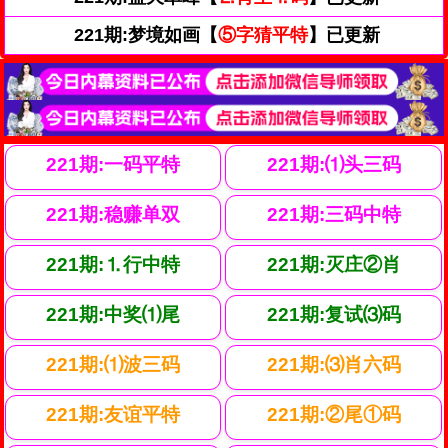
221期:梦境如画【
⑤字猜平特
】已更新
221期:一码平特
221期:⑴头三码
221期:稳赚单双
221期:
三码中特
221期:⒈行中特
221期:灭庄②肖
221期:中奖⑴尾
221期:复试⑶码
221期:⑴波三码
221期:⑶肖六码
221期:友谊平特
221期:②尾①码