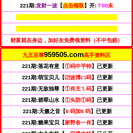
221期:
发财一波
【
点击领取
】开:
？00
未
天啊！内幕透入资料。加微信免费看！
天啊！内幕透入资料。加微信免费看！
财富就在身边，加好友免费领资料（不中包赔）
959505.com
九五至尊
高手资料区
221期:落花有意【
①码中平特
】已更新
221期:萌宝贝儿【
⑵波博㈡码
】已更新
221期:无敌独尊【
①肖主⒈码
】已更新
221期:碧翠山水【
①头防①码
】已更新
221期:天籁之音【
6 码加6 码
】已更新
221期:糖果宝贝【
家野各一肖
】已更新