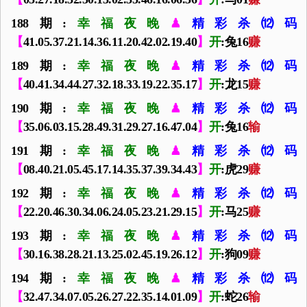
188期:
幸福夜晚
♟
精彩杀⑿码
【
41.05.37.21.14.36.11.20.42.02.19.40
】
开
:兔16
赚
189期:
幸福夜晚
♟
精彩杀⑿码
【
40.41.34.44.27.32.18.33.19.22.35.17
】
开
:龙15
赚
190期:
幸福夜晚
♟
精彩杀⑿码
【
35.06.03.15.28.49.31.29.27.16.47.04
】
开
:兔16
输
191期:
幸福夜晚
♟
精彩杀⑿码
【
08.40.21.05.45.17.14.35.37.39.34.43
】
开
:虎29
赚
192期:
幸福夜晚
♟
精彩杀⑿码
【
22.20.46.30.34.06.24.05.23.21.29.15
】
开
:马25
赚
193期:
幸福夜晚
♟
精彩杀⑿码
【
30.16.38.28.21.13.25.02.45.19.26.12
】
开
:狗09
赚
194期:
幸福夜晚
♟
精彩杀⑿码
【
32.47.34.07.05.26.27.22.35.14.01.09
】
开
:蛇26
输