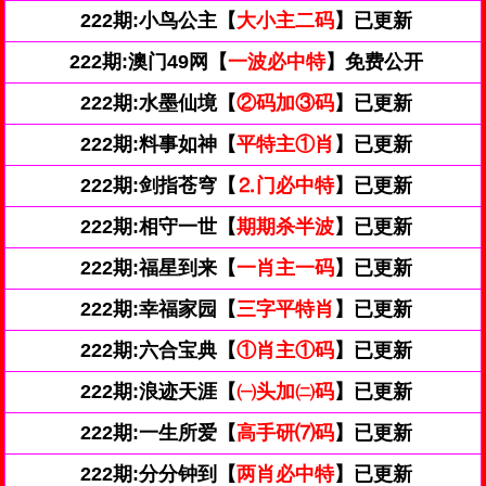
222期:小鸟公主【
大小主二码
】已更新
222期:澳门49网【
一波必中特
】免费公开
222期:水墨仙境【
②码加③码
】已更新
222期:料事如神【
平特主①肖
】已更新
222期:剑指苍穹【
⒉门必中特
】已更新
222期:相守一世【
期期杀半波
】已更新
222期:福星到来【
一肖主一码
】已更新
222期:幸福家园【
三字平特肖
】已更新
222期:六合宝典【
①肖主①码
】已更新
222期:浪迹天涯【
㈠头加㈡码
】已更新
222期:一生所爱【
高手研⑺码
】已更新
222期:分分钟到【
两肖必中特
】已更新