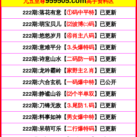
959505.com
九五至尊
高手资料区
222期:落花有意【
①码中平特
】已更新
222期:萌宝贝儿【
⑵波博㈡码
】已更新
222期:悠悠岁月【
④肖主八码
】已更新
222期:意难平分【
⒊头爆特码
】已更新
222期:诗意山水【
二码防一码
】已更新
222期:龙吟霸岭【
家野主⒉肖
】已更新
222期:六合玄机【
一码爆中特
】已公开
222期:静谧山谷【
⑵个半单双
】已更新
222期:刀锋无敌【
⒊尾防⒈码
】已更新
222期:料事如神【
男女爆中特
】已更新
222期:呆萌可乐【
二行爆特码
】已更新