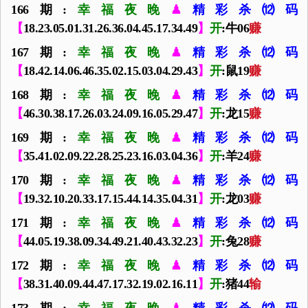
166期:
幸福夜晚
♟
精彩杀⑿码
【
18.23.05.01.31.26.36.04.45.17.34.49
】
开
:牛06
赚
167期:
幸福夜晚
♟
精彩杀⑿码
【
18.42.14.06.46.35.02.15.03.04.29.43
】
开
:鼠19
赚
168期:
幸福夜晚
♟
精彩杀⑿码
【
46.30.38.17.26.03.24.09.16.05.29.47
】
开
:龙15
赚
169期:
幸福夜晚
♟
精彩杀⑿码
【
35.41.02.09.22.28.25.23.16.03.04.36
】
开
:羊24
赚
170期:
幸福夜晚
♟
精彩杀⑿码
【
19.32.10.20.33.17.15.44.14.35.04.31
】
开
:龙03
赚
171期:
幸福夜晚
♟
精彩杀⑿码
【
44.05.19.38.09.34.49.21.40.43.32.23
】
开
:兔28
赚
172期:
幸福夜晚
♟
精彩杀⑿码
【
38.31.40.09.44.47.17.32.19.02.16.11
】
开
:猪44
输