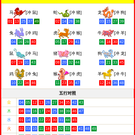
马
[冲 鼠]
蛇
[冲 猪]
龙
[冲 狗]
01
13
25
37
49
02
14
26
38
03
15
27
39
兔
[冲 鸡]
虎
[冲 猴]
牛
[冲 羊]
04
16
28
40
05
17
29
41
06
18
30
42
鼠
[冲 马]
猪
[冲 蛇]
狗
[冲 龙]
07
19
31
43
08
20
32
44
09
21
33
45
鸡
[冲 兔]
猴
[冲 虎]
羊
[冲 牛]
10
22
34
46
11
23
35
47
12
24
36
48
五行对照
金
04
05
12
13
26
27
34
35
42
43
木
08
09
16
17
24
25
38
39
46
47
水
01
14
15
22
23
30
31
44
45
火
02
03
10
11
18
19
32
33
40
41
48
49