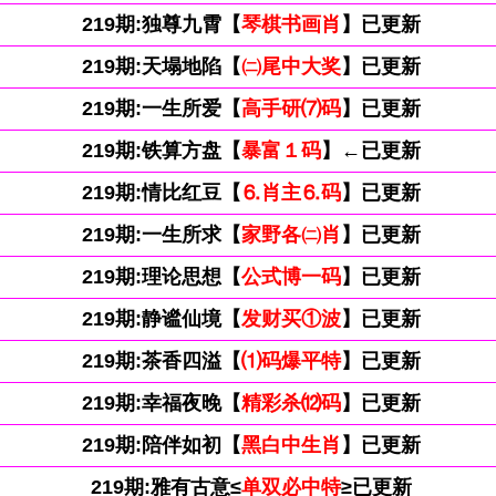
219期:独尊九霄【
琴棋书画肖
】已更新
219期:天塌地陷【
㈡尾中大奖
】已更新
219期:一生所爱【
高手研⑺码
】已更新
219期:铁算方盘【
暴富１码
】←已更新
219期:情比红豆【
⒍肖主⒍码
】已更新
219期:一生所求【
家野各㈡肖
】已更新
219期:理论思想【
公式博一码
】已更新
219期:静谧仙境【
发财买①波
】已更新
219期:茶香四溢【
⑴码爆平特
】已更新
219期:幸福夜晚【
精彩杀⑿码
】已更新
219期:陪伴如初【
黑白中生肖
】已更新
219期:雅有古意≤
单双必中特
≥已更新