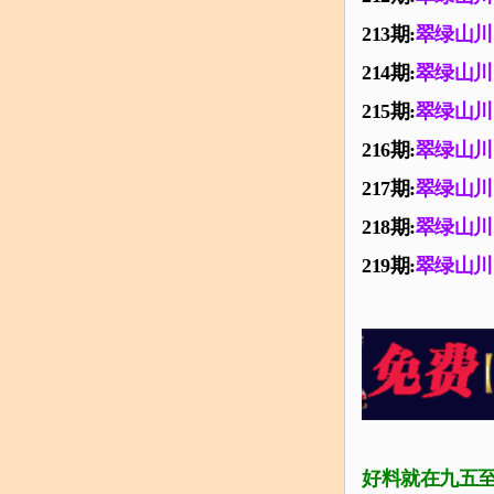
213期:
翠绿山川
214期:
翠绿山川
215期:
翠绿山川
216期:
翠绿山川
217期:
翠绿山川
218期:
翠绿山川
219期:
翠绿山川
好料就在九五