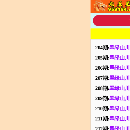
204期:
翠绿山川
205期:
翠绿山川
206期:
翠绿山川
207期:
翠绿山川
208期:
翠绿山川
209期:
翠绿山川
210期:
翠绿山川
211期:
翠绿山川
212期:
翠绿山川