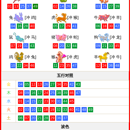
01
13
25
37
49
02
14
26
38
03
15
27
39
兔
[冲 鸡]
虎
[冲 猴]
牛
[冲 羊]
04
16
28
40
05
17
29
41
06
18
30
42
鼠
[冲 马]
猪
[冲 蛇]
狗
[冲 龙]
07
19
31
43
08
20
32
44
09
21
33
45
鸡
[冲 兔]
猴
[冲 虎]
羊
[冲 牛]
10
22
34
46
11
23
35
47
12
24
36
48
五行对照
金
04
05
12
13
26
27
34
35
42
43
木
08
09
16
17
24
25
38
39
46
47
水
01
14
15
22
23
30
31
44
45
火
02
03
10
11
18
19
32
33
40
41
48
49
土
06
07
20
21
28
29
36
37
波色