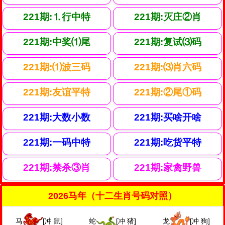
221期:⒈行中特
221期:灭庄②肖
221期:中奖⑴尾
221期:复试⑶码
221期:⑴波三码
221期:⑶肖六码
221期:友谊平特
221期:②尾①码
221期:大数小数
221期:买啥开啥
221期:
一码中特
221期:吃货平特
221期:禁杀③肖
221期:家禽野兽
2026马年（十二生肖号码对照）
马
[冲 鼠]
蛇
[冲 猪]
龙
[冲 狗]