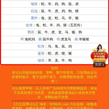
地肖：
蛇、羊、鸡、狗、鼠、虎
白边：
鼠、牛、虎、鸡、狗、猪
黑中：
兔、龙、蛇、马、羊、猴
女肖：
兔、蛇、羊、鸡、猪（五宫肖）
男肖：
鼠、牛、虎、龙、马、猴、狗
琴:
兔蛇鸡
棋:
鼠牛狗
书:
虎龙马
画:
羊猴猪
红肖：
马、兔、鼠、鸡
蓝肖：
蛇、虎、猪、猴
绿肖：
羊、龙、牛、狗
关闭 x
说明
本论坛所提供的内容、资料、图片和资讯，只应用在合法
的资料探讨，暂不适用于其它，外围博彩和使用。特此声
明！
论坛免责声明：以上所有广告内容均为赞助商提供，本站
不对其经营行为负责。浏览或使用者须自行承担有关责
任，本网站恕不负责。
【九五至尊论坛】域名：959505.com 六合在线，收集各
类资料，免费内幕资料，走势分析，尽在九五至尊论坛。