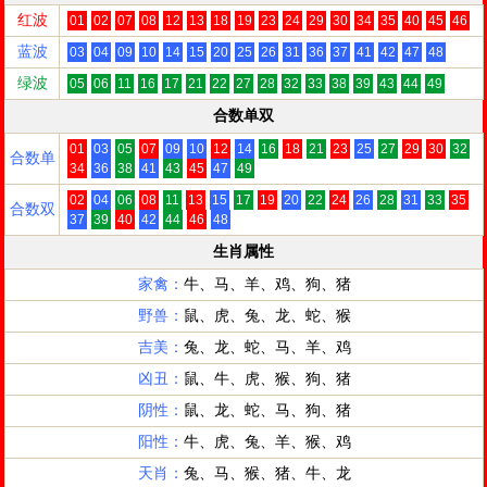
红波
01
02
07
08
12
13
18
19
23
24
29
30
34
35
40
45
46
蓝波
03
04
09
10
14
15
20
25
26
31
36
37
41
42
47
48
绿波
05
06
11
16
17
21
22
27
28
32
33
38
39
43
44
49
合数单双
01
03
05
07
09
10
12
14
16
18
21
23
25
27
29
30
32
合数单
34
36
38
41
43
45
47
49
02
04
06
08
11
13
15
17
19
20
22
24
26
28
31
33
35
合数双
37
39
40
42
44
46
48
生肖属性
家禽：
牛、马、羊、鸡、狗、猪
野兽：
鼠、虎、兔、龙、蛇、猴
吉美：
兔、龙、蛇、马、羊、鸡
凶丑：
鼠、牛、虎、猴、狗、猪
阴性：
鼠、龙、蛇、马、狗、猪
阳性：
牛、虎、兔、羊、猴、鸡
天肖：
兔、马、猴、猪、牛、龙